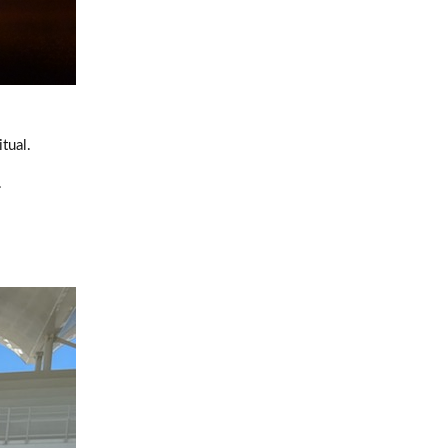
itual.
.