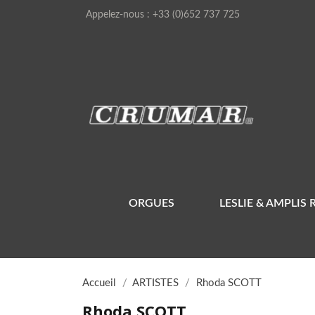
Appelez-nous :
+33 (0)652 737 725
ORGUES
LESLIE & AMPLIS 
Accueil
ARTISTES
Rhoda SCOTT
Rhoda SCOTT