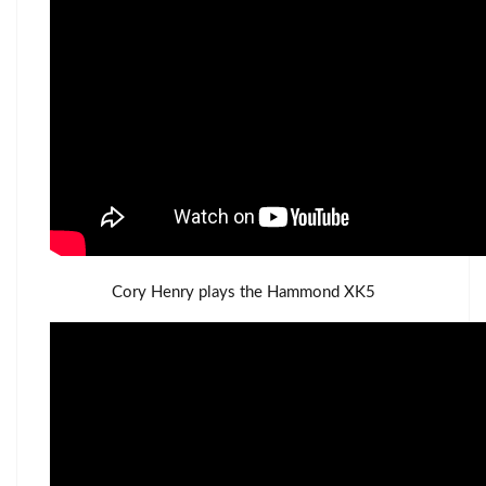
Cory Henry plays the Hammond XK5