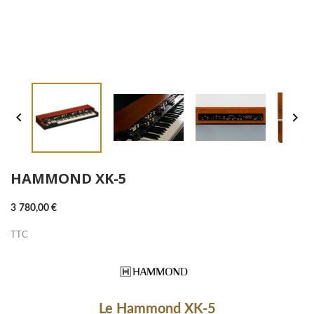


HAMMOND XK-5
3 780,00 €
TTC
Le Hammond XK-5